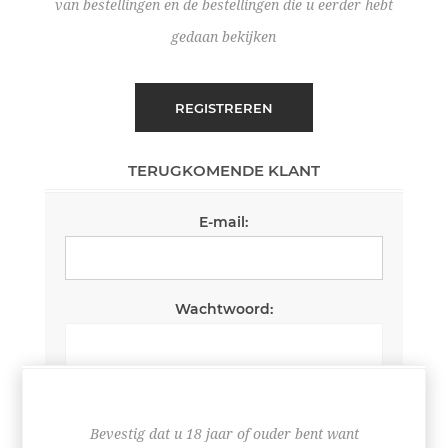
van bestellingen en de bestellingen die u eerder hebt
gedaan bekijken
REGISTREREN
TERUGKOMENDE KLANT
E-mail:
Wachtwoord:
Wachtwoord onthouden
Wachtwoord vergeten?
Bevestig dat u 18 jaar of ouder bent want