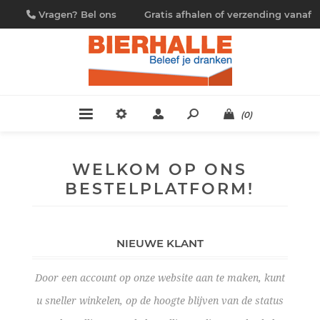
Vragen? Bel ons
Gratis afhalen of verzending vanaf
09/230.88.44
€ 4,95
(0)
WELKOM OP ONS
BESTELPLATFORM!
NIEUWE KLANT
Door een account op onze website aan te maken, kunt
u sneller winkelen, op de hoogte blijven van de status