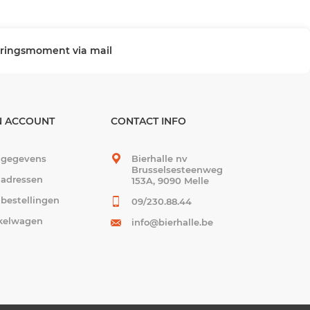
veringsmoment via mail
N ACCOUNT
CONTACT INFO
 gegevens
Bierhalle nv
Brusselsesteenweg
 adressen
153A, 9090 Melle
 bestellingen
09/230.88.44
kelwagen
info@bierhalle.be