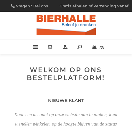
Vragen? Bel ons
Gratis afhalen of verzending vanaf
09/230.88.44
€ 4,95
(0)
WELKOM OP ONS
BESTELPLATFORM!
NIEUWE KLANT
Door een account op onze website aan te maken, kunt
u sneller winkelen, op de hoogte blijven van de status