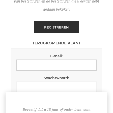
van bestellingen en de bestellingen die u eerder hebt
gedaan bekijken
REGISTREREN
TERUGKOMENDE KLANT
E-mail:
Wachtwoord:
Wachtwoord onthouden
Wachtwoord vergeten?
Bevestig dat u 18 jaar of ouder bent want