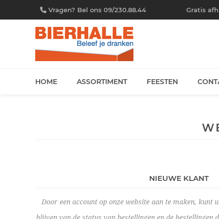
Vragen? Bel ons 09/230.88.44
Gratis af
HOME
ASSORTIMENT
FEESTEN
CONT
W
NIEUWE KLANT
Door een account op onze website aan te maken, kunt u 
blijven van de status van bestellingen en de bestellingen 