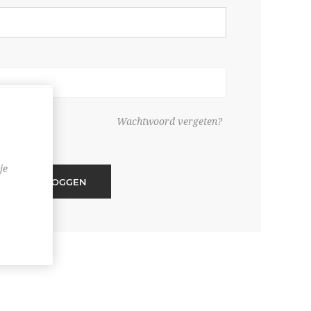
ouden
Wachtwoord vergeten?
je
INLOGGEN