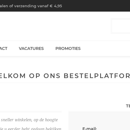
halen of verzending vanaf € 4,95
ACT
VACATURES
PROMOTIES
ELKOM OP ONS BESTELPLATFOR
T
sneller winkelen, op de hoogte
E-mail:
die u eerder hebt gedaan bekijken