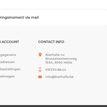
veringsmoment via mail
N ACCOUNT
CONTACT INFO
 gegevens
Bierhalle nv
Brusselsesteenweg
 adressen
153A, 9090 Melle
 bestellingen
09/230.88.44
kelwagen
info@bierhalle.be