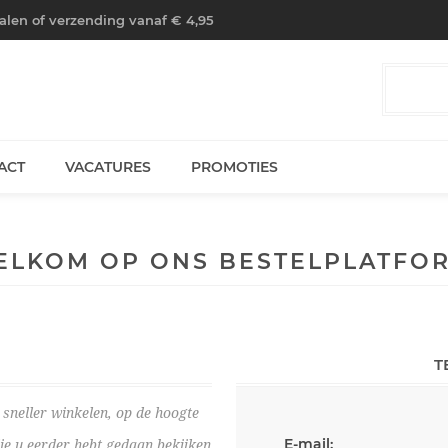
halen of verzending vanaf € 4,95
ACT
VACATURES
PROMOTIES
ELKOM OP ONS BESTELPLATFOR
T
sneller winkelen, op de hoogte
E-mail:
die u eerder hebt gedaan bekijken