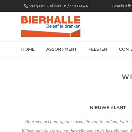
Vragen? Bel ons 09/230.88.44
Gratis af
HOME
ASSORTIMENT
FEESTEN
CONT
W
NIEUWE KLANT
Door een account op onze website aan te maken, kunt u 
blijven van de status van bestellingen en de bestellingen 