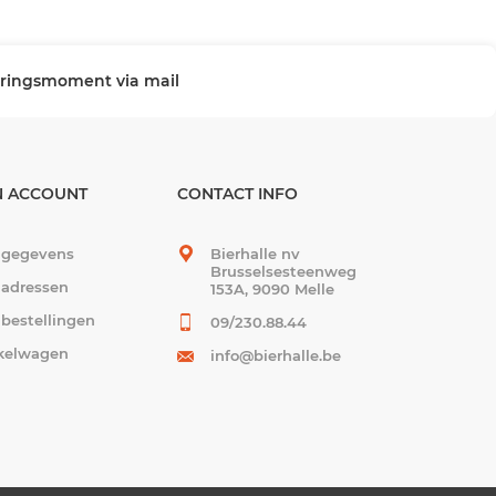
veringsmoment via mail
N ACCOUNT
CONTACT INFO
 gegevens
Bierhalle nv
Brusselsesteenweg
 adressen
153A, 9090 Melle
 bestellingen
09/230.88.44
kelwagen
info@bierhalle.be