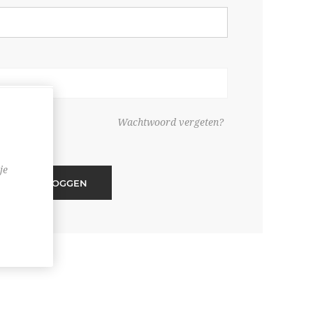
ouden
Wachtwoord vergeten?
je
INLOGGEN