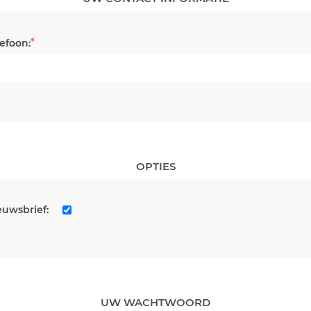
*
lefoon:
OPTIES
euwsbrief:
UW WACHTWOORD