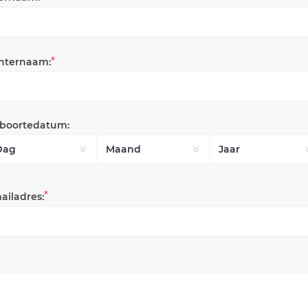
*
hternaam:
boortedatum:
*
ailadres: