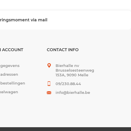
veringsmoment via mail
N ACCOUNT
CONTACT INFO
 gegevens
Bierhalle nv
Brusselsesteenweg
 adressen
153A, 9090 Melle
 bestellingen
09/230.88.44
kelwagen
info@bierhalle.be