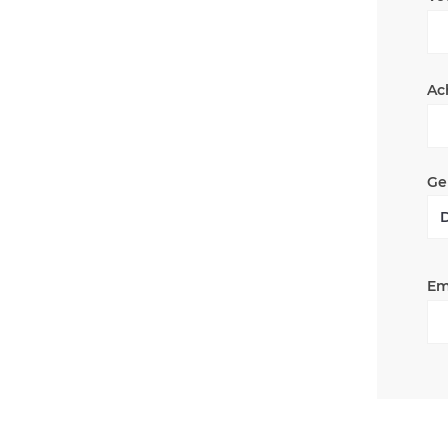
Ac
Ge
Em