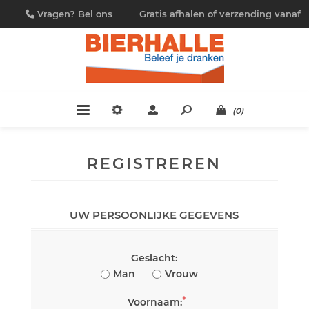
Vragen? Bel ons
Gratis afhalen of verzending vanaf
09/230.88.44
€ 4,95
(0)
REGISTREREN
UW PERSOONLIJKE GEGEVENS
Geslacht:
Man
Vrouw
*
Voornaam: