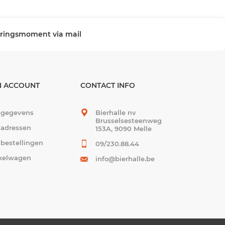
veringsmoment via mail
N ACCOUNT
CONTACT INFO
 gegevens
Bierhalle nv
Brusselsesteenweg
 adressen
153A, 9090 Melle
 bestellingen
09/230.88.44
kelwagen
info@bierhalle.be