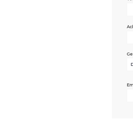
Ac
Ge
Em