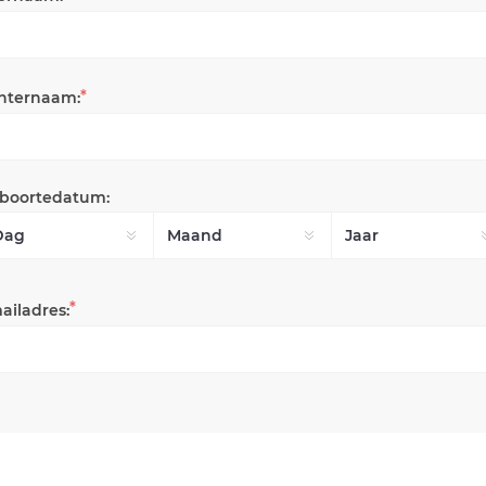
*
hternaam:
boortedatum:
*
ailadres: