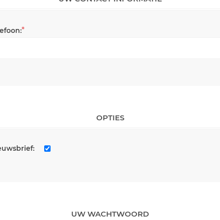
*
lefoon:
OPTIES
euwsbrief:
UW WACHTWOORD