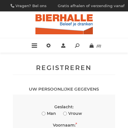
Vragen? Bel ons
Gratis afhalen of verzending vanaf
09/230.88.44
€ 4,95
(0)
REGISTREREN
UW PERSOONLIJKE GEGEVENS
Geslacht:
Man
Vrouw
*
Voornaam: