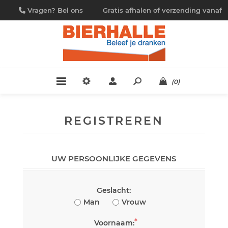
Vragen? Bel ons
Gratis afhalen of verzending vanaf
09/230.88.44
€ 4,95
(0)
REGISTREREN
UW PERSOONLIJKE GEGEVENS
Geslacht:
Man
Vrouw
*
Voornaam: